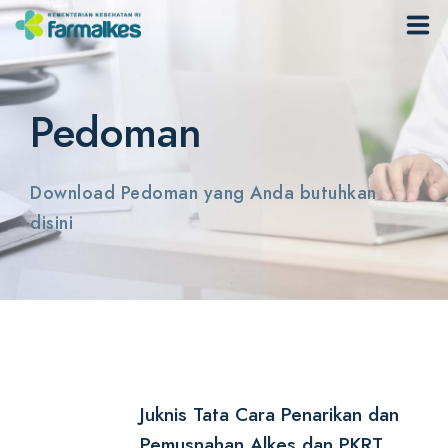
Home
Pedoman
Lapor KTD
Download Pedoman yang Anda butuhkan
Recall
disini
Informasi
Kontak
Login
Juknis Tata Cara Penarikan dan
Pemusnahan Alkes dan PKRT